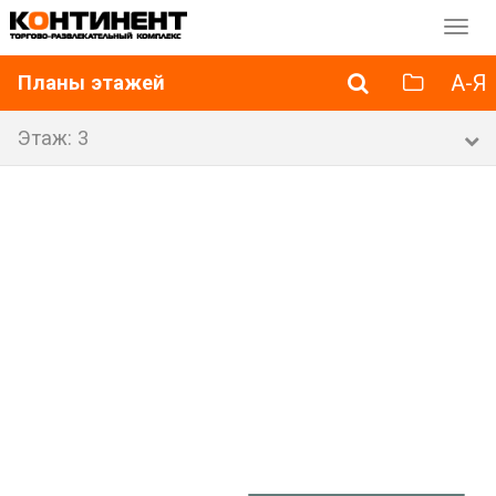
Перек
навиг
А-Я
Планы этажей
Этаж: 3