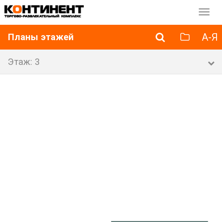
Перек
навиг
А-Я
Планы этажей
Этаж: 3