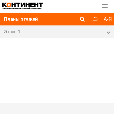
Перек
навиг
А-Я
Планы этажей
Этаж: 1