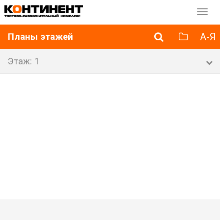
Перек
навиг
А-Я
Планы этажей
Этаж: 1