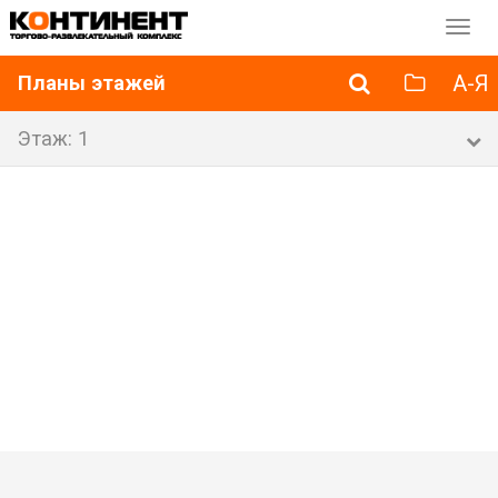
Перек
навиг
А-Я
Планы этажей
Этаж: 1