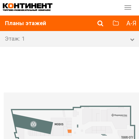
Перек
навиг
А-Я
Планы этажей
Этаж: 1