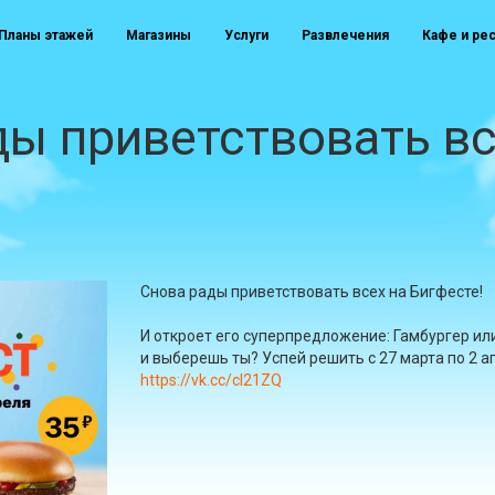
Планы этажей
Магазины
Услуги
Развлечения
Кафе и ре
ы приветствовать вс
Снова рады приветствовать всех на Бигфесте!
И откроет его суперпредложение: Гамбургер или
и выберешь ты? Успей решить с 27 марта по 2 а
https://vk.cc/cl21ZQ